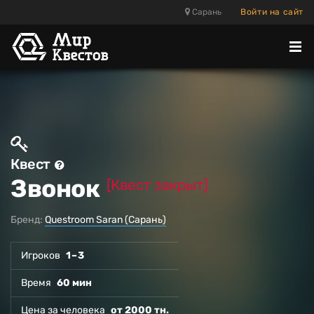
Сарань
Войти на сайт
Отк
ме
Квест
Звонок
[Квест закрыт]
Бренд:
Questroom Saran (Сарань)
Игроков
1 – 3
Время
60 мин
Цена за человека
от 2000 тн.