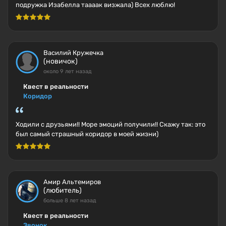
подружка Изабелла таааак визжала) Всех люблю!
Василий Кружечка
(новичок)
около 9 лет назад
Квест в реальности
Коридор
Ходили с друзьями!! Море эмоций получили!! Скажу так: это
был самый страшный коридор в моей жизни)
Амир Альтемиров
(любитель)
больше 8 лет назад
Квест в реальности
Звонок