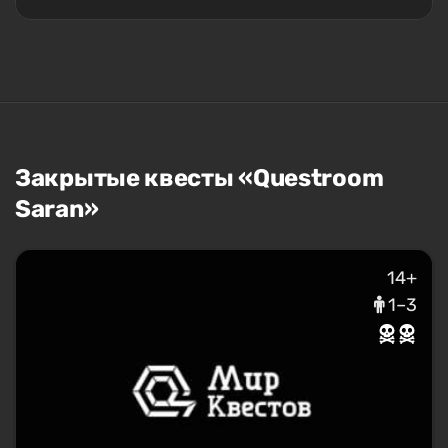
Закрытые квесты «Questroom
Saran»
14+
1–3