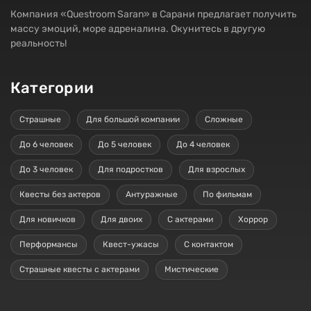
Компания «Questroom Saran» в Сарани предлагает получить
массу эмоций, море адреналина. Окунитесь в другую
реальность!
Категории
Страшные
Для большой компании
Сложные
До 6 человек
До 5 человек
До 4 человек
До 3 человек
Для подростков
Для взрослых
Квесты без актеров
Антуражные
По фильмам
Для новичков
Для двоих
С актерами
Хоррор
Перформансы
Квест-ужасы
С контактом
Страшные квесты с актерами
Мистические