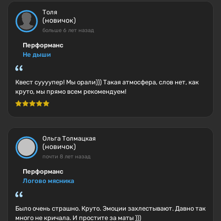
Толя
(новичок)
больше 6 лет назад
Перформанс
Не дыши
Квест суууупер! Мы орали))) Такая атмосфера, слов нет, как
круто, мы прямо всем рекомендуем!
Ольга Толмацкая
(новичок)
почти 8 лет назад
Перформанс
Логово мясника
Было очень страшно. Круто. Эмоции захлестывают. Давно так
много не кричала. И простите за маты )))